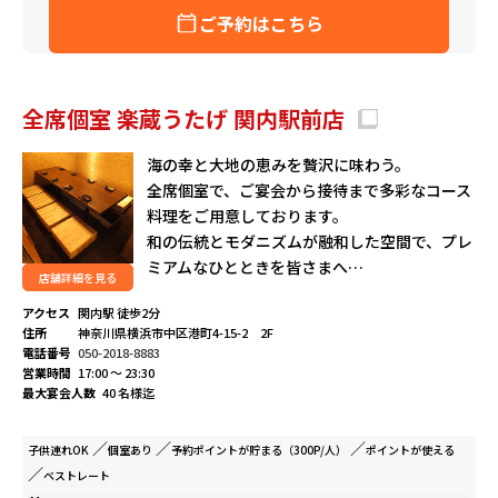
ご予約はこちら
全席個室 楽蔵うたげ 関内駅前店
海の幸と大地の恵みを贅沢に味わう。
全席個室で、ご宴会から接待まで多彩なコース
料理をご用意しております。
和の伝統とモダニズムが融和した空間で、プレ
ミアムなひとときを皆さまへ…
店舗詳細を見る
アクセス
関内駅 徒歩2分
住所
神奈川県横浜市中区港町4-15-2 2F
電話番号
050-2018-8883
営業時間
17:00 ～ 23:30
最大宴会人数
40 名様迄
子供連れ
OK
個室
あり
予約ポイントが
貯まる（300P/人）
ポイントが
使える
ベストレート