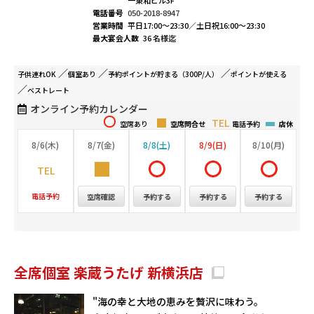
一東和ビル3F
電話番号
050-2018-8947
営業時間
平日17:00～23:30／土日祝16:00～23:30
最大宴会人数
36 名様迄
子供連れ
OK
個室
あり
予約ポイントが
貯まる（300P/人）
ポイントが
使える
ベストレート
オンライン予約カレンダー
空席あり
空席問合せ
電話予約
店休
8/6(木)
8/7(金)
8/8(土)
8/9(日)
8/10(月)
電話予約
空席確認
予約する
予約する
予約する
全席個室 楽蔵うたげ 新横浜店
"海の幸と大地の恵みを贅沢に味わう。