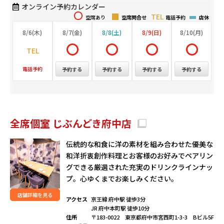
オンライン予約カレンダー
空席あり
空席問合せ
電話予約
店休
8/6(木)
8/7(金)
8/8(土)
8/9(日)
8/10(月)
電話予約
予約する
予約する
予約する
予約する
全席個室 じぶんどき府中店
伝統的な和食に洋の素材を組み合わせた優美な
和洋折衷創作料理とお客様のお好みでペアリン
グできる厳選された充実のドリンクラインナッ
プ。心ゆくまでお楽しみください。
店舗詳細を見る
アクセス
京王線 府中駅 徒歩3分
JR 府中本町駅 徒歩10分
住所
〒183-0022 東京都府中市宮西町1-3-3 Bビル5F