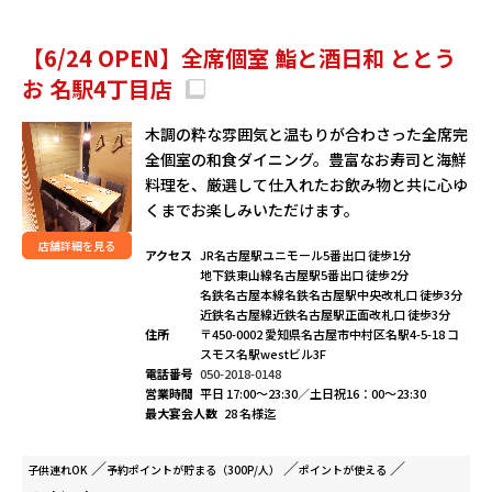
【6/24 OPEN】全席個室 鮨と酒日和 ととう
お 名駅4丁目店
木調の粋な雰囲気と温もりが合わさった全席完
全個室の和食ダイニング。豊富なお寿司と海鮮
料理を、厳選して仕入れたお飲み物と共に心ゆ
くまでお楽しみいただけます。
店舗詳細を見る
アクセス
JR名古屋駅ユニモール5番出口 徒歩1分
地下鉄東山線名古屋駅5番出口 徒歩2分
名鉄名古屋本線名鉄名古屋駅中央改札口 徒歩3分
近鉄名古屋線近鉄名古屋駅正面改札口 徒歩3分
住所
〒450-0002 愛知県名古屋市中村区名駅4-5-18 コ
スモス名駅westビル3F
電話番号
050-2018-0148
営業時間
平日 17:00～23:30／土日祝16：00～23:30
最大宴会人数
28 名様迄
子供連れ
OK
予約ポイントが
貯まる（300P/人）
ポイントが
使える