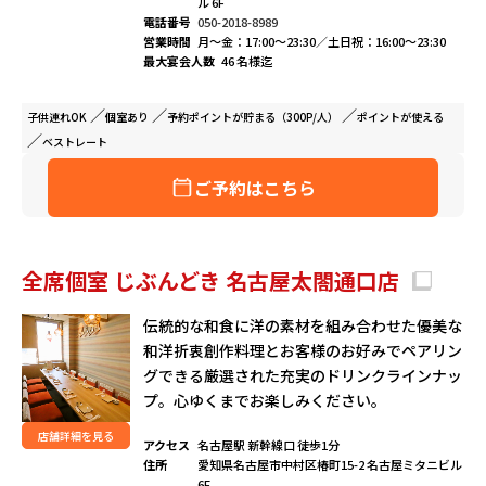
ル 6F
電話番号
050-2018-8989
営業時間
月～金：17:00～23:30／土日祝：16:00～23:30
最大宴会人数
46 名様迄
子供連れ
OK
個室
あり
予約ポイントが
貯まる（300P/人）
ポイントが
使える
ベストレート
ご予約はこちら
全席個室 じぶんどき 名古屋太閤通口店
伝統的な和食に洋の素材を組み合わせた優美な
和洋折衷創作料理とお客様のお好みでペアリン
グできる厳選された充実のドリンクラインナッ
プ。心ゆくまでお楽しみください。
店舗詳細を見る
アクセス
名古屋駅 新幹線口 徒歩1分
住所
愛知県名古屋市中村区椿町15-2 名古屋ミタニビル
6F