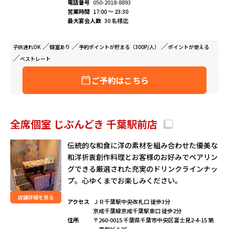
電話番号
050-2018-8893
営業時間
17:00 ～ 23:30
最大宴会人数
30 名様迄
子供連れ
OK
個室
あり
予約ポイントが
貯まる（300P/人）
ポイントが
使える
ベストレート
ご予約はこちら
全席個室 じぶんどき 千葉駅前店
伝統的な和食に洋の素材を組み合わせた優美な
和洋折衷創作料理とお客様のお好みでペアリン
グできる厳選された充実のドリンクラインナッ
プ。心ゆくまでお楽しみください。
店舗詳細を見る
アクセス
ＪＲ千葉駅中央改札口 徒歩3分
京成千葉線京成千葉駅東口 徒歩2分
住所
〒260-0015 千葉県千葉市中央区富士見2-4-15 第