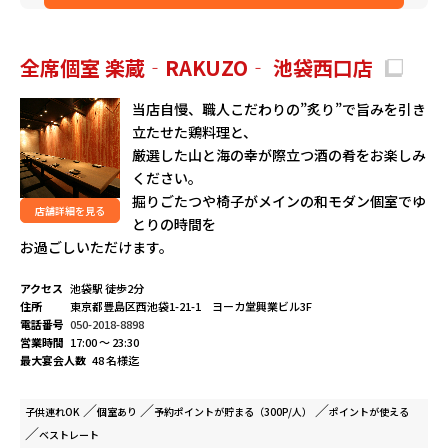
全席個室 楽蔵‐RAKUZO‐ 池袋西口店
当店自慢、職人こだわりの”炙り”で旨みを引き
立たせた鶏料理と、
厳選した山と海の幸が際立つ酒の肴をお楽しみ
ください。
掘りごたつや椅子がメインの和モダン個室でゆ
店舗詳細を見る
とりの時間を
お過ごしいただけます。
アクセス
池袋駅 徒歩2分
住所
東京都豊島区西池袋1-21-1 ヨーカ堂興業ビル3F
電話番号
050-2018-8898
営業時間
17:00 ～ 23:30
最大宴会人数
48 名様迄
子供連れ
OK
個室
あり
予約ポイントが
貯まる（300P/人）
ポイントが
使える
ベストレート