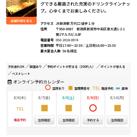
グできる厳選された充実のドリンクラインナッ
プ。心ゆくまでお楽しみください。
店舗詳細を見る
アクセス
JR新潟駅 万代口 徒歩１分
住所
〒950-0087 新潟県新潟市中央区東大通1-2-1
第2マルカビル8F
電話番号
050-2018-8974
営業時間
平日17:00～23:30／土日祝16:00～23:30
最大宴会人数
56 名様迄
子供連れ
OK
個室
あり
予約ポイントが
貯まる（300P/人）
ポイントが
使える
ベストレート
オンライン予約カレンダー
空席あり
空席問合せ
電話予約
店休
8/6(木)
8/7(金)
8/8(土)
8/9(日)
8/10(月)
電話予約
空席確認
空席確認
予約する
空席確認