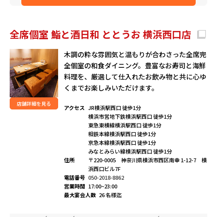
全席個室 鮨と酒日和 ととうお 横浜西口店
木調の粋な雰囲気と温もりが合わさった全席完
全個室の和食ダイニング。豊富なお寿司と海鮮
料理を、厳選して仕入れたお飲み物と共に心ゆ
くまでお楽しみいただけます。
店舗詳細を見る
アクセス
JR横浜駅西口 徒歩1分
横浜市営地下鉄横浜駅西口 徒歩1分
東急東横線横浜駅西口 徒歩1分
相鉄本線横浜駅西口 徒歩1分
京急本線横浜駅西口 徒歩1分
みなとみらい線横浜駅西口 徒歩1分
住所
〒220-0005 神奈川県横浜市西区南幸 1-12-7 横
浜西口ビル7F
電話番号
050-2018-8862
営業時間
17:00~23:00
最大宴会人数
26 名様迄