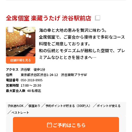
全席個室 楽蔵うたげ 渋谷駅前店
海の幸と大地の恵みを贅沢に味わう。
全席個室で、ご宴会から接待まで多彩なコース
料理をご用意しております。
和の伝統とモダニズムが融和した空間で、プレ
ミアムなひとときを皆さまへ…
店舗詳細を見る
アクセス
渋谷駅 徒歩1分
住所
東京都渋谷区渋谷1-24-12 渋谷東映プラザ6F
電話番号
050-2018-8905
営業時間
17:00 ～ 23:30
最大宴会人数
48 名様迄
子供連れ
OK
個室
あり
予約ポイントが
貯まる（300P/人）
ポイントが
使える
ベストレート
ご予約はこちら