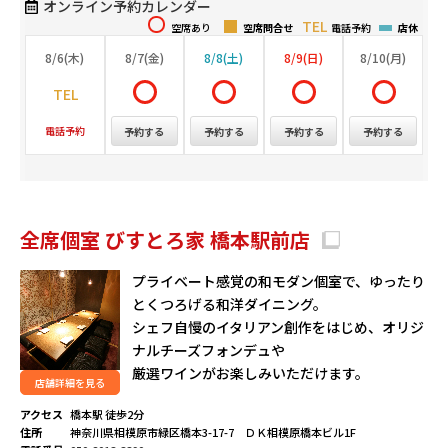
オンライン予約カレンダー
空席あり
空席問合せ
電話予約
店休
8/6(木)
8/7(金)
8/8(土)
8/9(日)
8/10(月)
電話予約
予約する
予約する
予約する
予約する
全席個室 びすとろ家 橋本駅前店
プライベート感覚の和モダン個室で、ゆったり
とくつろげる和洋ダイニング。
シェフ自慢のイタリアン創作をはじめ、オリジ
ナルチーズフォンデュや
厳選ワインがお楽しみいただけます。
店舗詳細を見る
アクセス
橋本駅 徒歩2分
住所
神奈川県相模原市緑区橋本3-17-7 ＤＫ相模原橋本ビル1F