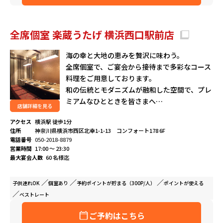
全席個室 楽蔵うたげ 横浜西口駅前店
海の幸と大地の恵みを贅沢に味わう。
全席個室で、ご宴会から接待まで多彩なコース
料理をご用意しております。
和の伝統とモダニズムが融和した空間で、プレ
ミアムなひとときを皆さまへ…
店舗詳細を見る
アクセス
横浜駅 徒歩1分
住所
神奈川県横浜市西区北幸1-1-13 コンフォート178 6F
電話番号
050-2018-8879
営業時間
17:00 ～ 23:30
最大宴会人数
60 名様迄
子供連れ
OK
個室
あり
予約ポイントが
貯まる（300P/人）
ポイントが
使える
ベストレート
ご予約はこちら