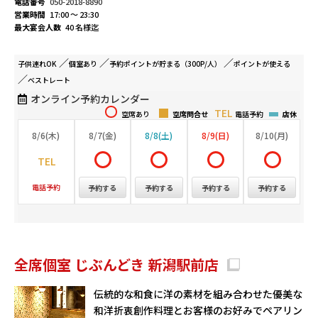
電話番号
050-2018-8890
営業時間
17:00 ～ 23:30
最大宴会人数
40 名様迄
子供連れ
OK
個室
あり
予約ポイントが
貯まる（300P/人）
ポイントが
使える
ベストレート
オンライン予約カレンダー
空席あり
空席問合せ
電話予約
店休
8/6(木)
8/7(金)
8/8(土)
8/9(日)
8/10(月)
電話予約
予約する
予約する
予約する
予約する
全席個室 じぶんどき 新潟駅前店
伝統的な和食に洋の素材を組み合わせた優美な
和洋折衷創作料理とお客様のお好みでペアリン