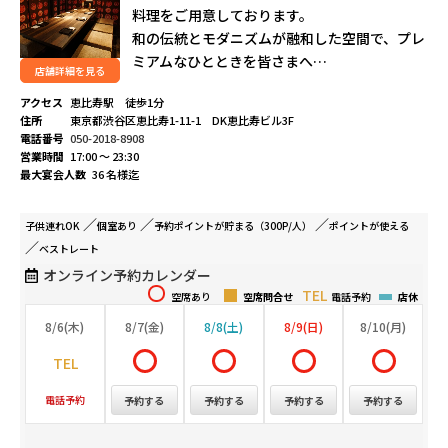
料理をご用意しております。
和の伝統とモダニズムが融和した空間で、プレ
ミアムなひとときを皆さまへ…
店舗詳細を見る
アクセス
恵比寿駅 徒歩1分
住所
東京都渋谷区恵比寿1-11-1 DK恵比寿ビル3F
電話番号
050-2018-8908
営業時間
17:00 ～ 23:30
最大宴会人数
36 名様迄
子供連れ
OK
個室
あり
予約ポイントが
貯まる（300P/人）
ポイントが
使える
ベストレート
オンライン予約カレンダー
空席あり
空席問合せ
電話予約
店休
8/6(木)
8/7(金)
8/8(土)
8/9(日)
8/10(月)
電話予約
予約する
予約する
予約する
予約する