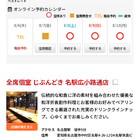
ベストレート
オンライン予約カレンダー
空席あり
空席問合せ
電話予約
店休
8/6(木)
8/7(金)
8/8(土)
8/9(日)
8/10(月)
電話予約
空席確認
予約する
予約する
予約する
全席個室 じぶんどき 名駅広小路通店
伝統的な和食に洋の素材を組み合わせた優美な
和洋折衷創作料理とお客様のお好みでペアリン
グできる厳選された充実のドリンクラインナッ
プ。心ゆくまでお楽しみください。
店舗詳細を見る
アクセス
名古屋駅 徒歩5分
住所
愛知県名古屋市中村区名駅4-26-12 DK名駅笹島ビ