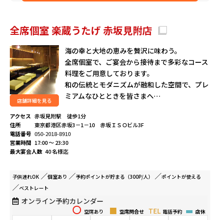
全席個室 楽蔵うたげ 赤坂見附店
海の幸と大地の恵みを贅沢に味わう。
全席個室で、ご宴会から接待まで多彩なコース
料理をご用意しております。
和の伝統とモダニズムが融和した空間で、プレ
ミアムなひとときを皆さまへ…
店舗詳細を見る
アクセス
赤坂見附駅 徒歩1分
住所
東京都港区赤坂3－1－10 赤坂ＩＳＯビル3F
電話番号
050-2018-8910
営業時間
17:00 ～ 23:30
最大宴会人数
40 名様迄
子供連れ
OK
個室
あり
予約ポイントが
貯まる（300P/人）
ポイントが
使える
ベストレート
オンライン予約カレンダー
空席あり
空席問合せ
電話予約
店休