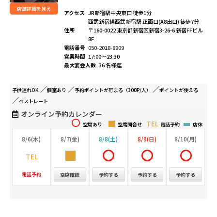
店舗詳細を見る
アクセス
JR新宿駅中央東口 徒歩1分
西武新宿線西武新宿駅 正面口(A8出口) 徒歩7分
住所
〒160-0022 東京都新宿区新宿3-26-6 新宿FFビル
8F
電話番号
050-2018-8909
営業時間
17:00～23:30
最大宴会人数
36 名様迄
子供連れ
OK
個室
あり
予約ポイントが
貯まる（300P/人）
ポイントが
使える
ベストレート
オンライン予約カレンダー
空席あり
空席問合せ
電話予約
店休
8/6(木)
8/7(金)
8/8(土)
8/9(日)
8/10(月)
電話予約
空席確認
予約する
予約する
予約する