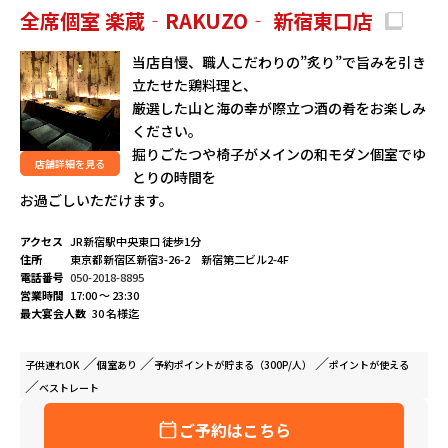
全席個室 楽蔵‐RAKUZO‐ 新宿東口店
当店自慢、職人こだわりの”炙り”で旨みを引き
立たせた鶏料理と、
厳選した山と海の幸が際立つ酒の肴をお楽しみ
ください。
掘りごたつや椅子がメインの和モダン個室でゆ
店舗詳細を見る
とりの時間を
お過ごしいただけます。
アクセス
JR新宿駅中央東口 徒歩1分
住所
東京都新宿区新宿3-26-2 新宿第二ビル2-4F
電話番号
050-2018-8895
営業時間
17:00 ～ 23:30
最大宴会人数
30 名様迄
子供連れ
OK
個室
あり
予約ポイントが
貯まる（300P/人）
ポイントが
使える
ベストレート
ご予約はこちら