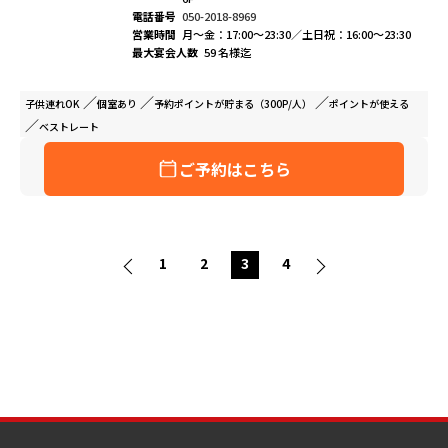
電話番号
050-2018-8969
営業時間
月～金：17:00～23:30／土日祝：16:00～23:30
最大宴会人数
59 名様迄
子供連れ
OK
個室
あり
予約ポイントが
貯まる（300P/人）
ポイントが
使える
ベストレート
ご予約はこちら
1
2
3
4