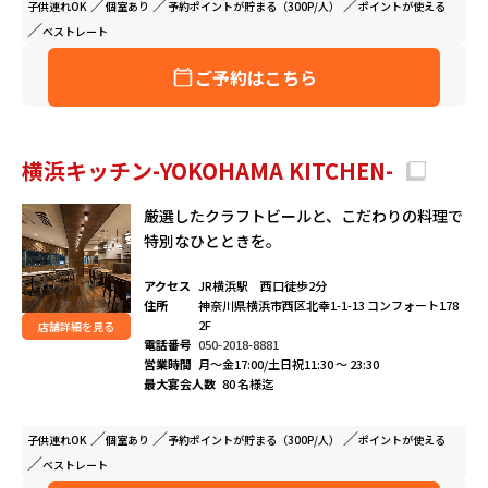
子供連れ
OK
個室
あり
予約ポイントが
貯まる（300P/人）
ポイントが
使える
ベストレート
ご予約はこちら
横浜キッチン-YOKOHAMA KITCHEN-
厳選したクラフトビールと、こだわりの料理で
特別なひとときを。
アクセス
JR横浜駅 西口徒歩2分
住所
神奈川県横浜市西区北幸1-1-13 コンフォート178
2F
店舗詳細を見る
電話番号
050-2018-8881
営業時間
月～金17:00/土日祝11:30 ～ 23:30
最大宴会人数
80 名様迄
子供連れ
OK
個室
あり
予約ポイントが
貯まる（300P/人）
ポイントが
使える
ベストレート