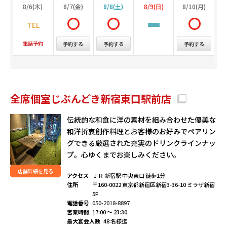
8/6(木)
8/7(金)
8/8(土)
8/9(日)
8/10(月)
電話予約
予約する
予約する
予約する
全席個室じぶんどき新宿東口駅前店
伝統的な和食に洋の素材を組み合わせた優美な
和洋折衷創作料理とお客様のお好みでペアリン
グできる厳選された充実のドリンクラインナッ
プ。心ゆくまでお楽しみください。
店舗詳細を見る
アクセス
ＪＲ 新宿駅 中央東口 徒歩1分
住所
〒160-0022 東京都新宿区新宿3-36-10 ミラザ新宿
5F
電話番号
050-2018-8897
営業時間
17:00 ～ 23:30
最大宴会人数
48 名様迄