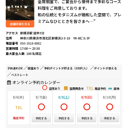
全席個室で、ご宴会から接待まで多彩なコース
料理をご用意しております。
和の伝統とモダニズムが融和した空間で、プレ
ミアムなひとときを皆さまへ…"
店舗詳細を見る
アクセス
新横浜駅 徒歩3分
住所
神奈川県横浜市港北区新横浜2-3-10 YK-8ビル 3F
電話番号
050-2018-8882
営業時間
17:00 ～ 23:30
最大宴会人数
100 名様迄
子供連れ
OK
個室
あり
予約ポイントが
貯まる（300P/人）
ポイントが
使える
ベストレート
オンライン予約カレンダー
空席あり
空席問合せ
電話予約
店休
8/6(木)
8/7(金)
8/8(土)
8/9(日)
8/10(月)
電話予約
予約する
予約する
予約する
予約する