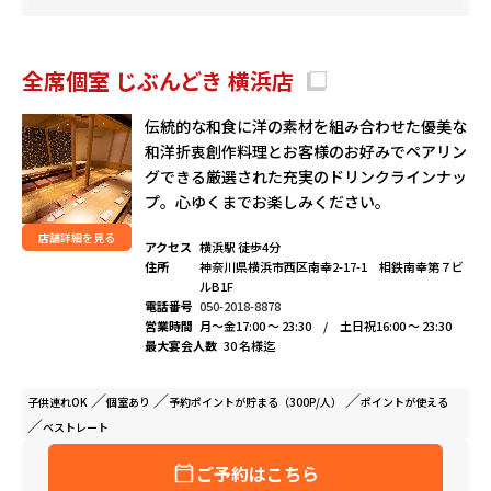
全席個室 じぶんどき 横浜店
伝統的な和食に洋の素材を組み合わせた優美な
和洋折衷創作料理とお客様のお好みでペアリン
グできる厳選された充実のドリンクラインナッ
プ。心ゆくまでお楽しみください。
店舗詳細を見る
アクセス
横浜駅 徒歩4分
住所
神奈川県横浜市西区南幸2-17-1 相鉄南幸第７ビ
ルB1F
電話番号
050-2018-8878
営業時間
月～金17:00 ～ 23:30 / 土日祝16:00 ～ 23:30
最大宴会人数
30 名様迄
子供連れ
OK
個室
あり
予約ポイントが
貯まる（300P/人）
ポイントが
使える
ベストレート
ご予約はこちら