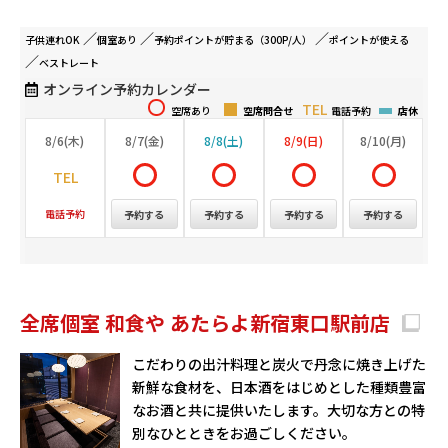
子供連れ
OK
個室
あり
予約ポイントが
貯まる（300P/人）
ポイントが
使える
ベストレート
オンライン予約カレンダー
空席あり
空席問合せ
電話予約
店休
8/6(木)
8/7(金)
8/8(土)
8/9(日)
8/10(月)
電話予約
予約する
予約する
予約する
予約する
全席個室 和食や あたらよ新宿東口駅前店
こだわりの出汁料理と炭⽕で丹念に焼き上げた
新鮮な⾷材を、⽇本酒をはじめとした種類豊富
なお酒と共に提供いたします。⼤切な⽅との特
別なひとときをお過ごしください。