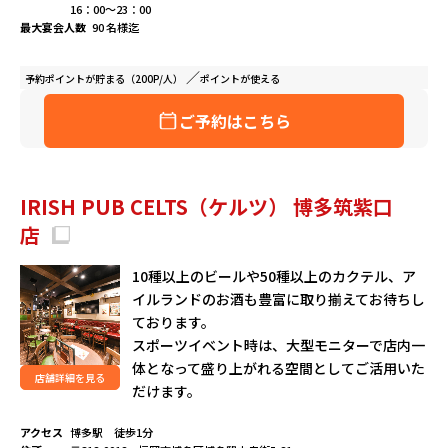
16：00～23：00
最大宴会人数
90 名様迄
予約ポイントが
貯まる（200P/人）
ポイントが
使える
ご予約はこちら
IRISH PUB CELTS（ケルツ） 博多筑紫口
店
10種以上のビールや50種以上のカクテル、ア
イルランドのお酒も豊富に取り揃えてお待ちし
ております。
スポーツイベント時は、大型モニターで店内一
体となって盛り上がれる空間としてご活用いた
店舗詳細を見る
だけます。
アクセス
博多駅 徒歩1分