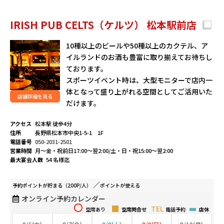
IRISH PUB CELTS（ケルツ） 松本駅前店
10種以上のビールや50種以上のカクテル、ア
イルランドのお酒も豊富に取り揃えてお待ちし
ております。
スポーツイベント時は、大型モニターで店内一
体となって盛り上がれる空間としてご活用いた
店舗詳細を見る
だけます。
アクセス
松本駅 徒歩4分
住所
長野県松本市中央1-5-1 1F
電話番号
050-2031-2501
営業時間
月～金・祝前日17:00～翌2:00/土・日・祝15:00～翌2:00
最大宴会人数
54 名様迄
予約ポイントが
貯まる（200P/人）
ポイントが
使える
オンライン予約カレンダー
空席あり
空席問合せ
電話予約
店休