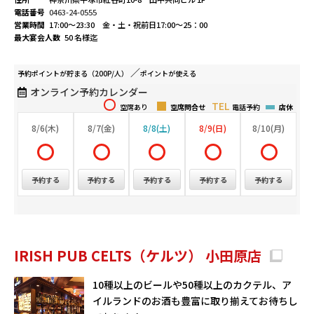
電話番号
0463-24-0555
営業時間
17:00～23:30 金・土・祝前日17:00～25：00
最大宴会人数
50 名様迄
予約ポイントが
貯まる（200P/人）
ポイントが
使える
オンライン予約カレンダー
空席あり
空席問合せ
電話予約
店休
8/6(木)
8/7(金)
8/8(土)
8/9(日)
8/10(月)
予約する
予約する
予約する
予約する
予約する
IRISH PUB CELTS（ケルツ） 小田原店
10種以上のビールや50種以上のカクテル、ア
イルランドのお酒も豊富に取り揃えてお待ちし