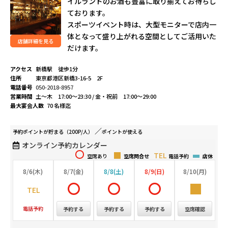
イルランドのお酒も豊富に取り揃えてお待ちし
ております。
スポーツイベント時は、大型モニターで店内一
体となって盛り上がれる空間としてご活用いた
店舗詳細を見る
だけます。
アクセス
新橋駅 徒歩1分
住所
東京都港区新橋3-16-5 2F
電話番号
050-2018-8957
営業時間
土～木 17:00～23:30 / 金・祝前 17:00～29:00
最大宴会人数
70 名様迄
予約ポイントが
貯まる（200P/人）
ポイントが
使える
オンライン予約カレンダー
空席あり
空席問合せ
電話予約
店休
8/6(木)
8/7(金)
8/8(土)
8/9(日)
8/10(月)
電話予約
予約する
予約する
予約する
空席確認