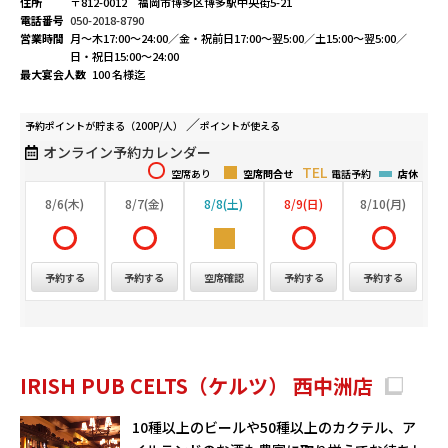
住所
〒812-0012 福岡市博多区博多駅中央街5-21
電話番号
050-2018-8790
営業時間
月～木17:00～24:00／金・祝前日17:00～翌5:00／土15:00～翌5:00／
日・祝日15:00～24:00
最大宴会人数
100 名様迄
予約ポイントが
貯まる（200P/人）
ポイントが
使える
オンライン予約カレンダー
空席あり
空席問合せ
電話予約
店休
8/6(木)
8/7(金)
8/8(土)
8/9(日)
8/10(月)
予約する
予約する
空席確認
予約する
予約する
IRISH PUB CELTS（ケルツ） 西中洲店
10種以上のビールや50種以上のカクテル、ア