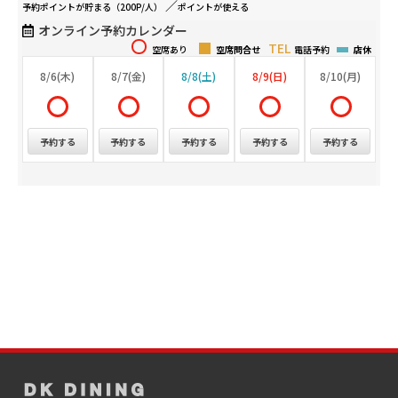
予約ポイントが
貯まる（200P/人）
ポイントが
使える
オンライン予約カレンダー
空席あり
空席問合せ
電話予約
店休
8/6(木)
8/7(金)
8/8(土)
8/9(日)
8/10(月)
予約する
予約する
予約する
予約する
予約する