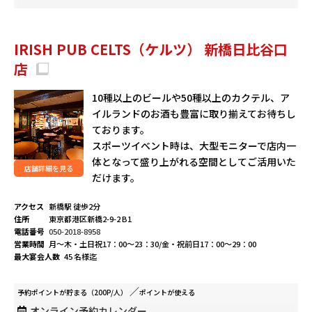
IRISH PUB CELTS（ケルツ） 新橋日比谷口
店
10種以上のビールや50種以上のカクテル、ア
イルランドのお酒も豊富に取り揃えてお待ちし
ております。
スポーツイベント時は、大型モニターで店内一
体となって盛り上がれる空間としてご活用いた
店舗詳細を見る
だけます。
アクセス
新橋駅 徒歩2分
住所
東京都港区新橋2-9-2 B1
電話番号
050-2018-8958
営業時間
月～木・土日祝17：00～23：30/金・祝前日17：00～29：00
最大宴会人数
45 名様迄
予約ポイントが
貯まる（200P/人）
ポイントが
使える
オンライン予約カレンダー