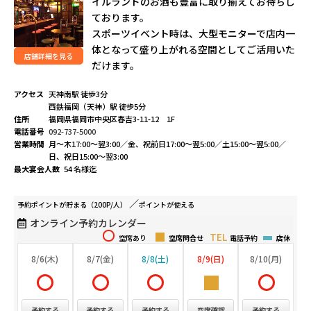
イルランドのお酒も豊富に取り揃えてお待ちし
ております。
スポーツイベント時は、大型モニターで店内一
体となって盛り上がれる空間としてご活用いた
店舗詳細を見る
だけます。
アクセス
天神南駅 徒歩3分
西鉄福岡（天神）駅 徒歩5分
住所
福岡県福岡市中央区春吉3-11-12 1F
電話番号
092-737-5000
営業時間
月～木17:00～翌3:00／金、祝前日17:00～翌5:00／土15:00～翌5:00／
日、祝日15:00～翌3:00
最大宴会人数
54 名様迄
予約ポイントが
貯まる（200P/人）
ポイントが
使える
オンライン予約カレンダー
空席あり
空席問合せ
電話予約
店休
8/6(木)
8/7(金)
8/8(土)
8/9(日)
8/10(月)
予約する
予約する
予約する
空席確認
予約する