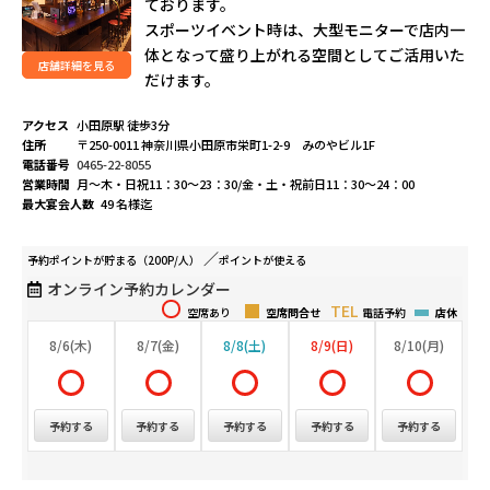
ております。
スポーツイベント時は、大型モニターで店内一
体となって盛り上がれる空間としてご活用いた
店舗詳細を見る
だけます。
アクセス
小田原駅 徒歩3分
住所
〒250-0011 神奈川県小田原市栄町1-2-9 みのやビル1F
電話番号
0465-22-8055
営業時間
月～木・日祝11：30～23：30/金・土・祝前日11：30～24：00
最大宴会人数
49 名様迄
予約ポイントが
貯まる（200P/人）
ポイントが
使える
オンライン予約カレンダー
空席あり
空席問合せ
電話予約
店休
8/6(木)
8/7(金)
8/8(土)
8/9(日)
8/10(月)
予約する
予約する
予約する
予約する
予約する