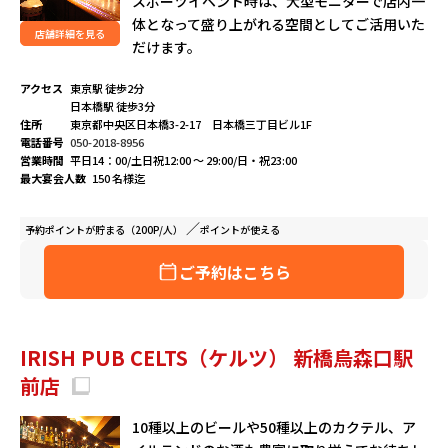
スポーツイベント時は、大型モニターで店内一
体となって盛り上がれる空間としてご活用いた
店舗詳細を見る
だけます。
アクセス
東京駅 徒歩2分
日本橋駅 徒歩3分
住所
東京都中央区日本橋3-2-17 日本橋三丁目ビル1F
電話番号
050-2018-8956
営業時間
平日14：00/土日祝12:00 ～ 29:00/日・祝23:00
最大宴会人数
150 名様迄
予約ポイントが
貯まる（200P/人）
ポイントが
使える
ご予約はこちら
IRISH PUB CELTS（ケルツ） 新橋烏森口駅
前店
10種以上のビールや50種以上のカクテル、ア