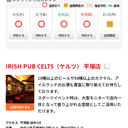
空席あり
空席問合せ
電話予約
店休
8/6(木)
8/7(金)
8/8(土)
8/9(日)
8/10(月)
予約する
予約する
予約する
予約する
空席確認
IRISH PUB CELTS（ケルツ） 平塚店
10種以上のビールや50種以上のカクテル、ア
イルランドのお酒も豊富に取り揃えてお待ちし
ております。
スポーツイベント時は、大型モニターで店内一
体となって盛り上がれる空間としてご活用いた
店舗詳細を見る
だけます。
アクセス
平塚駅 徒歩3分
住所
神奈川県平塚市紅谷町10-8 田中共同ビル 1F