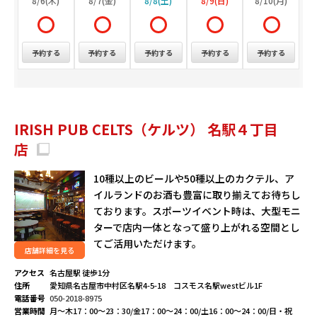
8/6(木)
8/7(金)
8/8(土)
8/9(日)
8/10(月)
予約する
予約する
予約する
予約する
予約する
IRISH PUB CELTS（ケルツ） 名駅４丁目
店
10種以上のビールや50種以上のカクテル、ア
イルランドのお酒も豊富に取り揃えてお待ちし
ております。スポーツイベント時は、大型モニ
ターで店内一体となって盛り上がれる空間とし
てご活用いただけます。
店舗詳細を見る
アクセス
名古屋駅 徒歩1分
住所
愛知県名古屋市中村区名駅4-5-18 コスモス名駅westビル1F
電話番号
050-2018-8975
営業時間
月～木17：00～23：30/金17：00～24：00/土16：00～24：00/日・祝