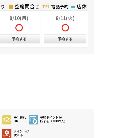
空席問合せ
店休
あり
電話予約
8/10(月)
8/11(火)
予約する
予約する
子供連れ
予約ポイントが
OK
貯まる（300P/人）
ポイントが
使える