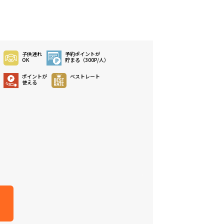
子供連れ
予約ポイントが
OK
貯まる（300P/人）
ポイントが
ベストレート
使える