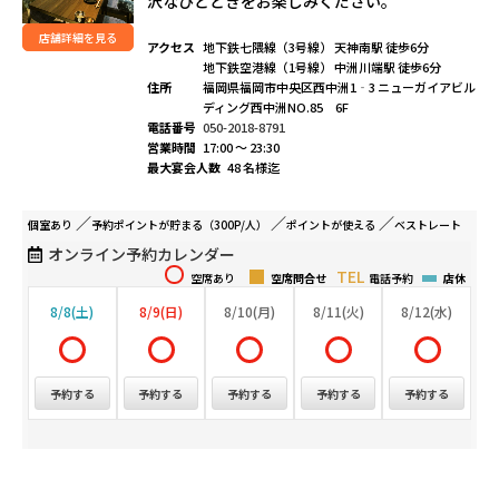
沢なひとときをお楽しみください。
店舗詳細を見る
アクセス
地下鉄七隈線（3号線） 天神南駅 徒歩6分
地下鉄空港線（1号線） 中洲川端駅 徒歩6分
住所
福岡県福岡市中央区西中洲1‐3 ニューガイアビル
ディング西中洲NO.85 6F
電話番号
050-2018-8791
営業時間
17:00 ～ 23:30
最大宴会人数
48 名様迄
個室
あり
予約ポイントが
貯まる（300P/人）
ポイントが
使える
ベストレート
オンライン予約カレンダー
空席あり
空席問合せ
電話予約
店休
8/8(土)
8/9(日)
8/10(月)
8/11(火)
8/12(水)
予約する
予約する
予約する
予約する
予約する