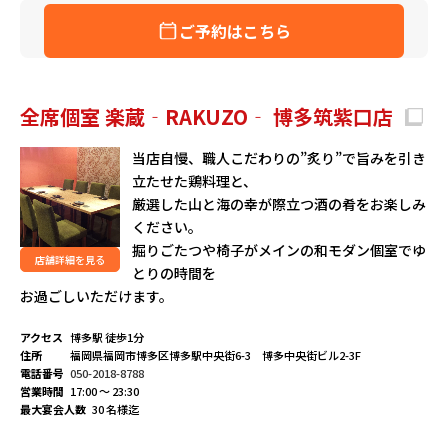
ご予約はこちら
全席個室 楽蔵‐RAKUZO‐ 博多筑紫口店
当店自慢、職人こだわりの”炙り”で旨みを引き
立たせた鶏料理と、
厳選した山と海の幸が際立つ酒の肴をお楽しみ
ください。
掘りごたつや椅子がメインの和モダン個室でゆ
店舗詳細を見る
とりの時間を
お過ごしいただけます。
アクセス
博多駅 徒歩1分
住所
福岡県福岡市博多区博多駅中央街6-3 博多中央街ビル2-3F
電話番号
050-2018-8788
営業時間
17:00 ～ 23:30
最大宴会人数
30 名様迄