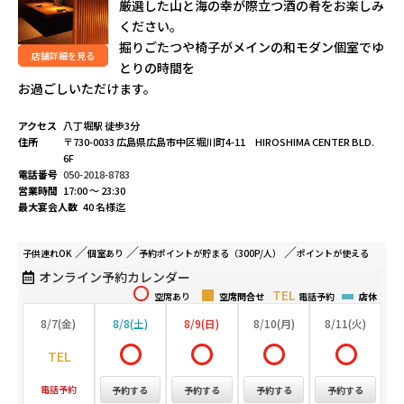
厳選した山と海の幸が際立つ酒の肴をお楽しみ
ください。
掘りごたつや椅子がメインの和モダン個室でゆ
店舗詳細を見る
とりの時間を
お過ごしいただけます。
アクセス
八丁堀駅 徒歩3分
住所
〒730-0033 広島県広島市中区堀川町4-11 HIROSHIMA CENTER BLD.
6F
電話番号
050-2018-8783
営業時間
17:00 ～ 23:30
最大宴会人数
40 名様迄
子供連れ
OK
個室
あり
予約ポイントが
貯まる（300P/人）
ポイントが
使える
オンライン予約カレンダー
空席あり
空席問合せ
電話予約
店休
8/7(金)
8/8(土)
8/9(日)
8/10(月)
8/11(火)
電話予約
予約する
予約する
予約する
予約する