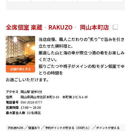
全席個室 楽蔵‐RAKUZO‐ 岡山本町店
当店自慢、職人こだわりの”炙り”で旨みを引き
立たせた鶏料理と、
厳選した山と海の幸が際立つ酒の肴をお楽しみ
ください。
掘りごたつや椅子がメインの和モダン個室でゆ
店舗詳細を見る
とりの時間を
お過ごしいただけます。
アクセス
岡山駅 徒歩3分
住所
岡山県岡山市北区本町2-15 本町第２ビル1-3F
電話番号
050-2018-8777
営業時間
17:00 ～ 23:30
最大宴会人数
32 名様迄
子供連れ
OK
個室
あり
予約ポイントが
貯まる（300P/人）
ポイントが
使える