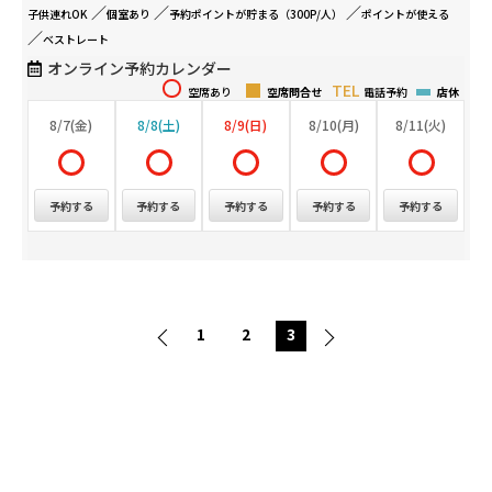
子供連れ
OK
個室
あり
予約ポイントが
貯まる（300P/人）
ポイントが
使える
ベストレート
オンライン予約カレンダー
空席あり
空席問合せ
電話予約
店休
8/7(金)
8/8(土)
8/9(日)
8/10(月)
8/11(火)
予約する
予約する
予約する
予約する
予約する
1
2
3